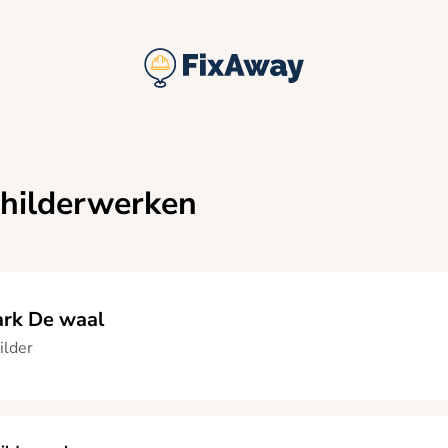
childerwerken
rk De waal
ilder