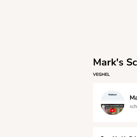
Mark's S
VEGHEL
Ma
sch