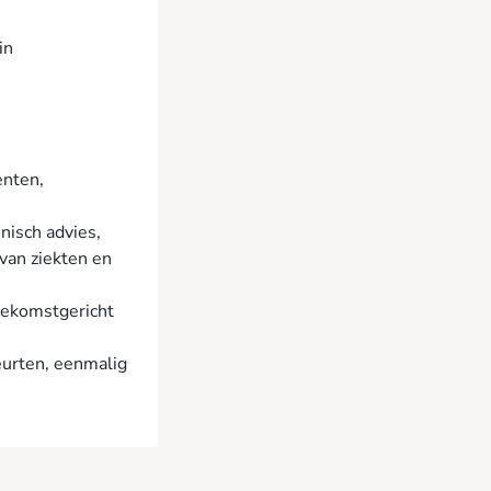
in
enten,
isch advies,
van ziekten en
toekomstgericht
eurten, eenmalig