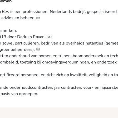
 Bomen
.V. is een professioneel Nederlands bedrijf, gespecialiseerd 
 advies en beheer. ￼
enmerken:
2013 door Dariush Ravani. ￼
zowel particulieren, bedrijven als overheidsinstanties (geme
groenbeheerders). ￼
tten onderhoud van bomen en tuinen, boomonderzoek en techn
oombeleid, toetsing bij omgevingsvergunningen, en onderzoek 
rtificeerd personeel en richt zich op kwaliteit, veiligheid en 
lende onderhoudscontracten: jaarcontracten, voor- en najaarsb
 basis van oproepen.