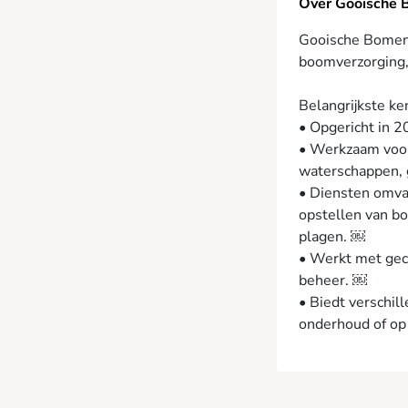
Over Gooische
Gooische Bomen B
boomverzorging,
Belangrijkste k
• Opgericht in 
• Werkzaam voor 
waterschappen, 
• Diensten omva
opstellen van b
plagen. ￼
• Werkt met gece
beheer. ￼
• Biedt verschil
onderhoud of op