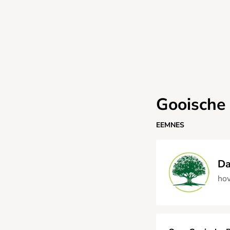
Gooische
EEMNES
Da
hov