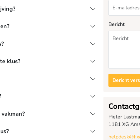
jving?
Bericht
sen?
s?
te klus?
Bericht ver
?
Contact
s vakman?
Pieter Lastm
1181 XG Ams
lus?
helpdesk@fix