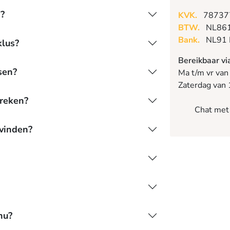
n?
KVK.
78737
BTW.
NL86
Bank.
NL91 
klus?
Bereikbaar vi
sen?
Ma t/m vr van
Zaterdag van 
preken?
Chat met
vinden?
nu?