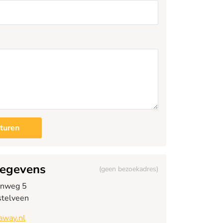
sturen
gegevens
(geen bezoekadres)
anweg 5
telveen
away.nl