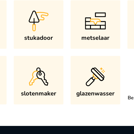
stukadoor
metselaar
slotenmaker
glazenwasser
Be