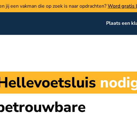
en jij een vakman die op zoek is naar opdrachten?
Word gratis l
Plaats een kl
Hellevoetsluis
nodi
 betrouwbare