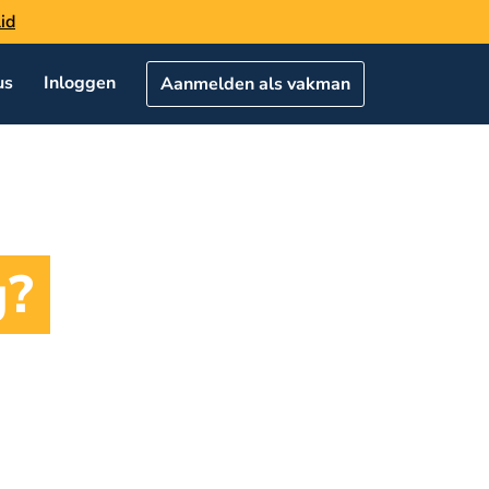
id
us
Inloggen
Aanmelden als vakman
g?