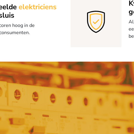
K
eelde
elektriciens
g
sluis
Al
coren hoog in de
ee
 consumenten.
be