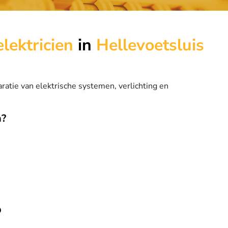
elektricien
in
Hellevoetsluis
aratie van elektrische systemen, verlichting en
n?
o