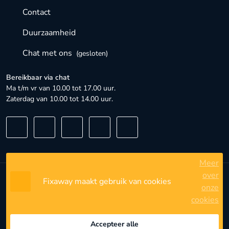
Contact
Duurzaamheid
Chat met ons
(gesloten)
Bereikbaar via chat
Ma t/m vr van 10.00 tot 17.00 uur.
Zaterdag van 10.00 tot 14.00 uur.
Meer
over
Fixaway maakt gebruik van cookies
Algemene voorwaarden
onze
cookies
Privacybeleid
Privacyinstellingen
Accepteer alle