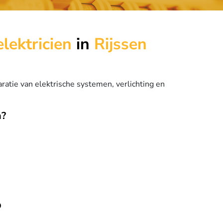
elektricien
in
Rijssen
aratie van elektrische systemen, verlichting en
n?
o