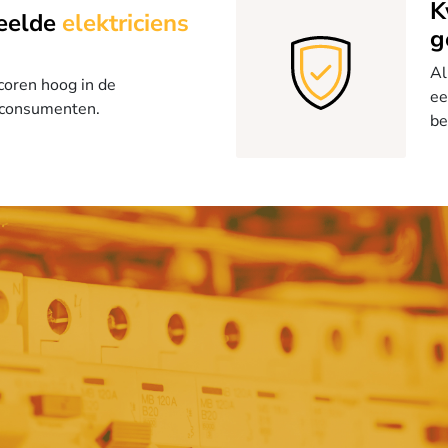
K
eelde
elektriciens
g
Al
coren hoog in de
ee
 consumenten.
be