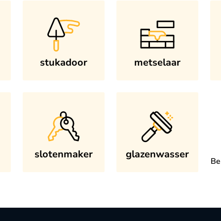
stukadoor
metselaar
slotenmaker
glazenwasser
Be