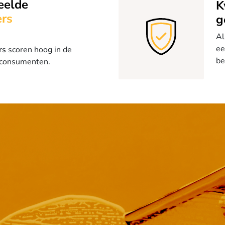
eelde
K
rs
g
Al
ee
rs
scoren hoog in de
be
 consumenten.