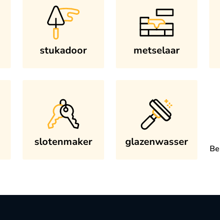
stukadoor
metselaar
slotenmaker
glazenwasser
Be