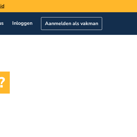
id
us
Inloggen
Aanmelden als vakman
?