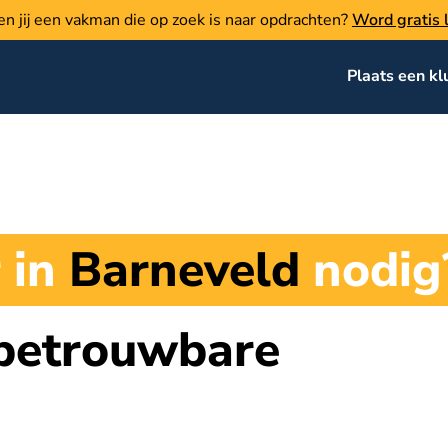
en jij een vakman die op zoek is naar opdrachten?
Word gratis l
Plaats een kl
 in
Barneveld
nodig
 betrouwbare