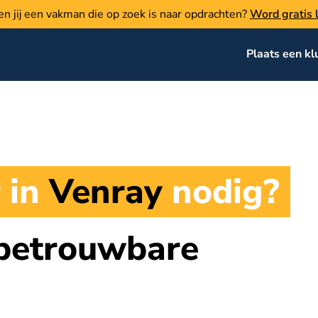
en jij een vakman die op zoek is naar opdrachten?
Word gratis l
Plaats een kl
 in
Venray
nodig?
 betrouwbare