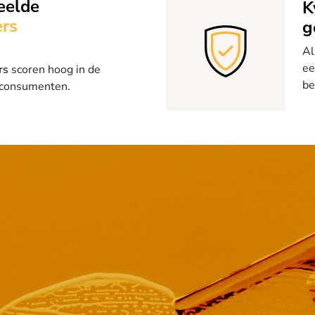
eelde
K
rs
g
Al
ee
rs
scoren hoog in de
be
 consumenten.