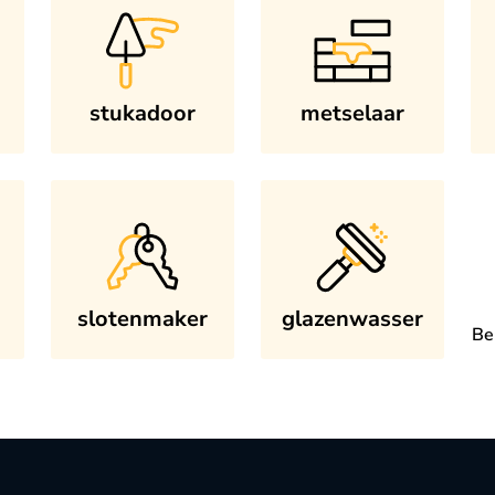
stukadoor
metselaar
slotenmaker
glazenwasser
Be