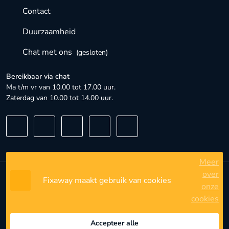
Contact
Duurzaamheid
Chat met ons
(gesloten)
Bereikbaar via chat
Ma t/m vr van 10.00 tot 17.00 uur.
Zaterdag van 10.00 tot 14.00 uur.
Meer
over
Fixaway maakt gebruik van cookies
Algemene voorwaarden
onze
cookies
Privacybeleid
Privacyinstellingen
Accepteer alle