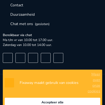
Contact
Duurzaamheid
Chat met ons
(gesloten)
Bereikbaar via chat
Ma t/m vr van 10.00 tot 17.00 uur.
Zaterdag van 10.00 tot 14.00 uur.
Meer
over
Fixaway maakt gebruik van cookies
Algemene voorwaarden
onze
cookies
Privacybeleid
Privacyinstellingen
Accepteer alle