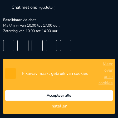
Chat met ons
(gesloten)
Bereikbaar via chat
Ma t/m vr van 10.00 tot 17.00 uur.
Zaterdag van 10.00 tot 14.00 uur.
Meer
over
Fixaway maakt gebruik van cookies
Algemene voorwaarden
onze
cookies
Privacybeleid
Privacyinstellingen
Accepteer alle
Instellen
© 2023 - 2026 - FixAway - Alle rechten voorbehouden