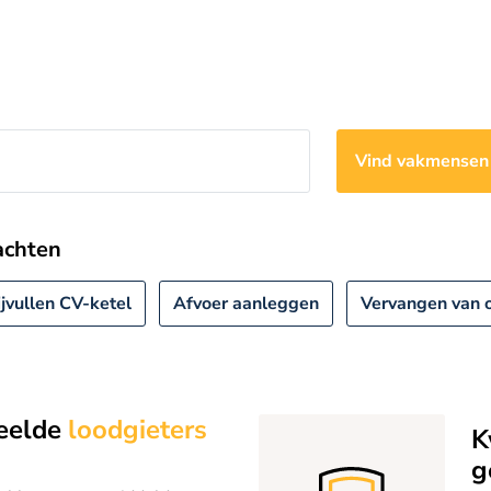
Vind vakmense
achten
ijvullen CV-ketel
Afvoer aanleggen
Vervangen van o
eelde
loodgieters
K
g