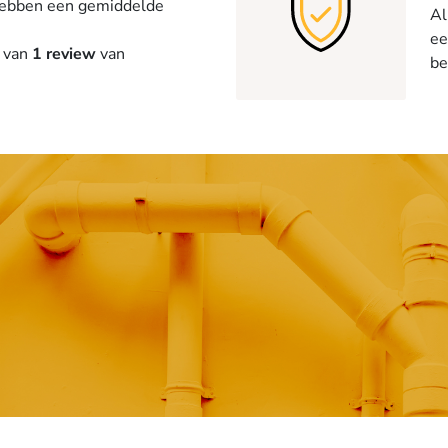
ebben een gemiddelde
Al
ee
 van
1 review
van
be