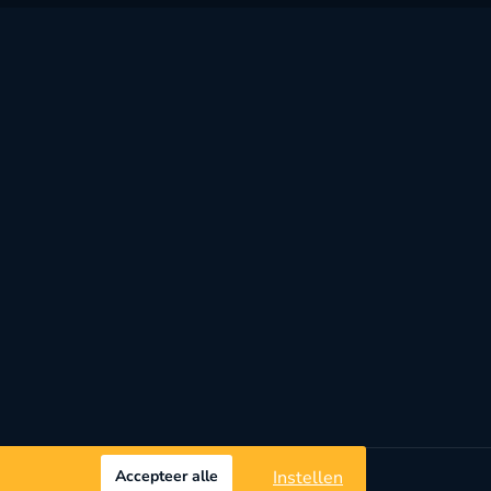
Accepteer alle
Instellen
mene voorwaarden
Privacybeleid
Privacyinstellingen