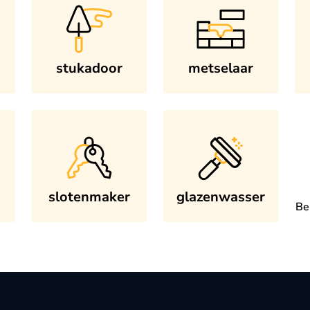
stukadoor
metselaar
slotenmaker
glazenwasser
Be