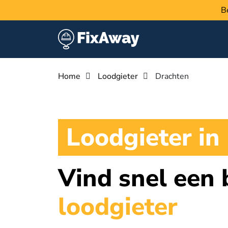
B
Home
Loodgieter
Drachten
Loodgieter in
Vind snel een
loodgieter