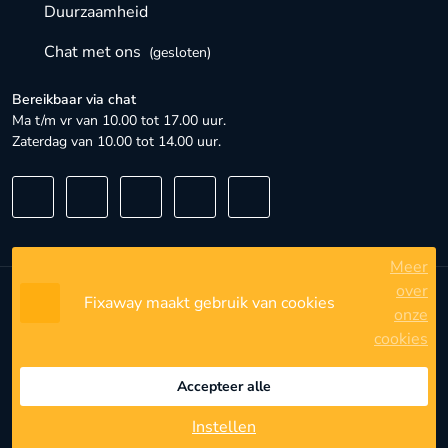
Duurzaamheid
Chat met ons
(gesloten)
Bereikbaar via chat
Ma t/m vr van 10.00 tot 17.00 uur.
Zaterdag van 10.00 tot 14.00 uur.
Meer
over
Fixaway maakt gebruik van cookies
Algemene voorwaarden
onze
cookies
Privacybeleid
Privacyinstellingen
Accepteer alle
Instellen
© 2023 - 2026 - FixAway - Alle rechten voorbehouden