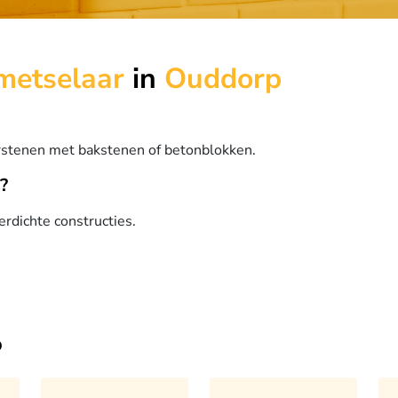
metselaar
in
Ouddorp
rstenen met bakstenen of betonblokken.
?
rdichte constructies.
o