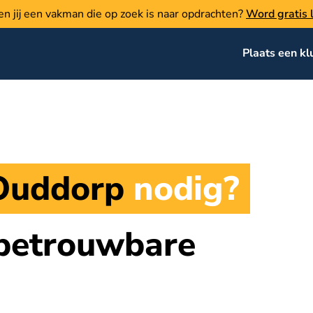
en jij een vakman die op zoek is naar opdrachten?
Word gratis l
Plaats een kl
Ouddorp
nodig?
 betrouwbare