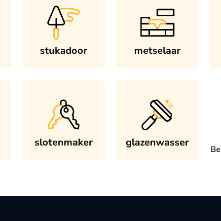
stukadoor
metselaar
slotenmaker
glazenwasser
Be