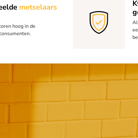
K
eelde
metselaars
g
Al
oren hoog in de
ee
 consumenten.
be