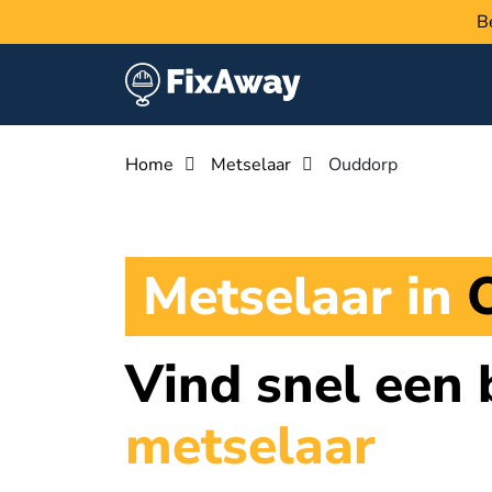
B
Home
Metselaar
Ouddorp
Metselaar in
Vind snel een
metselaar