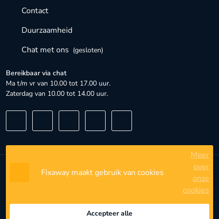
Contact
Duurzaamheid
Chat met ons
(gesloten)
Bereikbaar via chat
Ma t/m vr van 10.00 tot 17.00 uur.
Zaterdag van 10.00 tot 14.00 uur.
Meer
over
Fixaway maakt gebruik van cookies
Algemene voorwaarden
onze
cookies
Privacybeleid
Privacyinstellingen
Accepteer alle