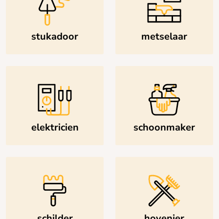
stukadoor
metselaar
elektricien
schoonmaker
schilder
hovenier