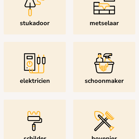
stukadoor
metselaar
elektricien
schoonmaker
schilder
hovenier